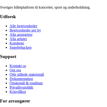
Sveriges billetplatform til koncerter, sport og underholdning.
Udforsk
Alle begivenheder
Begivenheder per by
Alla arrangörer
Alla artister
Knislinge
Smedjebacken
Support
Kontakt os
Om oss
Ofte stillede spørgsmål
Dokumentation
Önskemål & roadmap
Privatlivspolitik
Köpvillkor
For arrangører