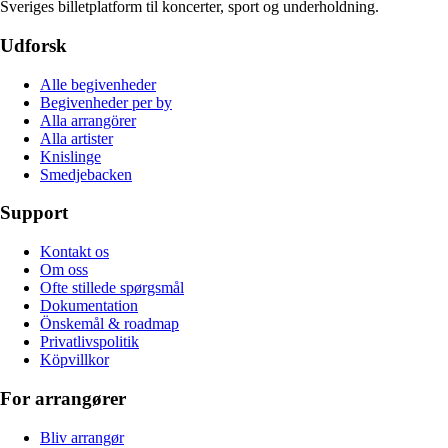
Sveriges billetplatform til koncerter, sport og underholdning.
Udforsk
Alle begivenheder
Begivenheder per by
Alla arrangörer
Alla artister
Knislinge
Smedjebacken
Support
Kontakt os
Om oss
Ofte stillede spørgsmål
Dokumentation
Önskemål & roadmap
Privatlivspolitik
Köpvillkor
For arrangører
Bliv arrangør