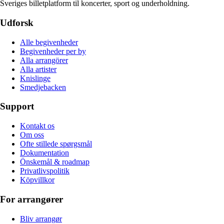
Sveriges billetplatform til koncerter, sport og underholdning.
Udforsk
Alle begivenheder
Begivenheder per by
Alla arrangörer
Alla artister
Knislinge
Smedjebacken
Support
Kontakt os
Om oss
Ofte stillede spørgsmål
Dokumentation
Önskemål & roadmap
Privatlivspolitik
Köpvillkor
For arrangører
Bliv arrangør