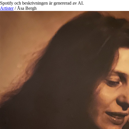
Spotify och beskrivningen är genererad av AI.
Artister
/
Åsa Bergh