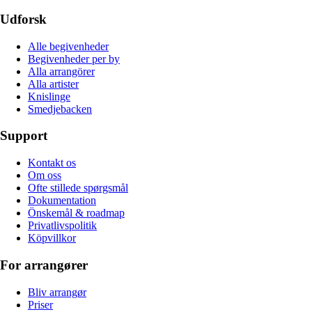
Udforsk
Alle begivenheder
Begivenheder per by
Alla arrangörer
Alla artister
Knislinge
Smedjebacken
Support
Kontakt os
Om oss
Ofte stillede spørgsmål
Dokumentation
Önskemål & roadmap
Privatlivspolitik
Köpvillkor
For arrangører
Bliv arrangør
Priser