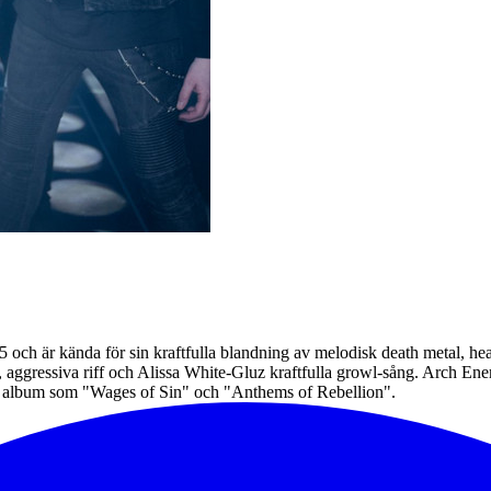
och är kända för sin kraftfulla blandning av melodisk death metal, hea
aggressiva riff och Alissa White-Gluz kraftfulla growl-sång. Arch Enemy
a album som "Wages of Sin" och "Anthems of Rebellion".