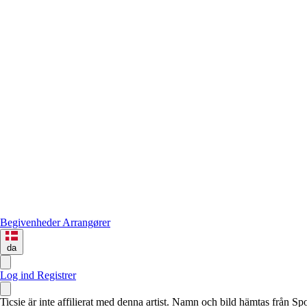
Begivenheder
Arrangører
da
Log ind
Registrer
Ticsie är inte affilierat med denna artist. Namn och bild hämtas från S