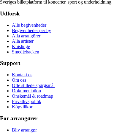
Sveriges billetplatform til koncerter, sport og underholdning.
Udforsk
Alle begivenheder
Begivenheder per by
Alla arrangörer
Alla artister
Knislinge
Smedjebacken
Support
Kontakt os
Om oss
Ofte stillede spørgsmål
Dokumentation
Önskemål & roadmap
Privatlivspolitik
Köpvillkor
For arrangører
Bliv arrangør