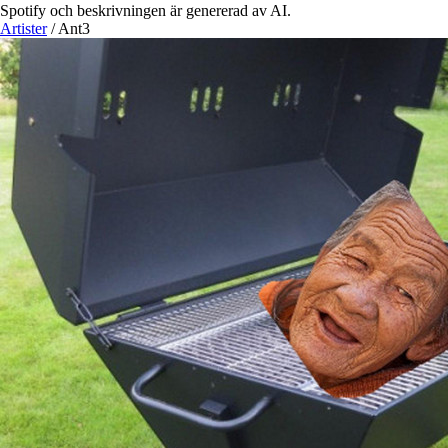
Spotify och beskrivningen är genererad av AI.
Artister
/
Ant3