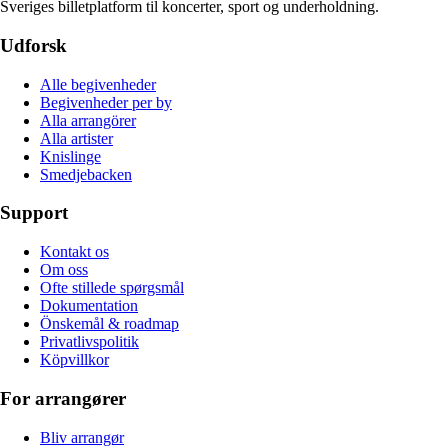
Sveriges billetplatform til koncerter, sport og underholdning.
Udforsk
Alle begivenheder
Begivenheder per by
Alla arrangörer
Alla artister
Knislinge
Smedjebacken
Support
Kontakt os
Om oss
Ofte stillede spørgsmål
Dokumentation
Önskemål & roadmap
Privatlivspolitik
Köpvillkor
For arrangører
Bliv arrangør