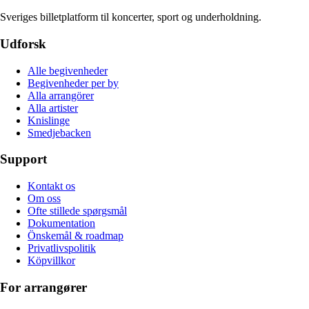
Sveriges billetplatform til koncerter, sport og underholdning.
Udforsk
Alle begivenheder
Begivenheder per by
Alla arrangörer
Alla artister
Knislinge
Smedjebacken
Support
Kontakt os
Om oss
Ofte stillede spørgsmål
Dokumentation
Önskemål & roadmap
Privatlivspolitik
Köpvillkor
For arrangører