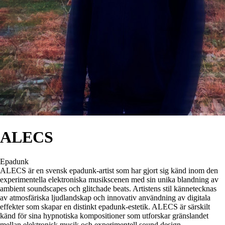
ALECS
Epadunk
ALECS är en svensk epadunk-artist som har gjort sig känd inom den
experimentella elektroniska musikscenen med sin unika blandning av
ambient soundscapes och glitchade beats. Artistens stil kännetecknas
av atmosfäriska ljudlandskap och innovativ användning av digitala
effekter som skapar en distinkt epadunk-estetik. ALECS är särskilt
känd för sina hypnotiska kompositioner som utforskar gränslandet
mellan elektronisk musik och experimentell sound design.