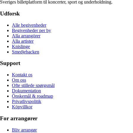
Sveriges billetplatform til koncerter, sport og underholdning.
Udforsk
Alle begivenheder
Begivenheder per by
Alla arrangörer
Alla artister
Knislinge
Smedjebacken
Support
Kontakt os
Om oss
Ofte stillede spørgsmål
Dokumentation
Önskemål & roadmap
Privatlivspolitik
Köpvillkor
For arrangører
Bliv arrangør