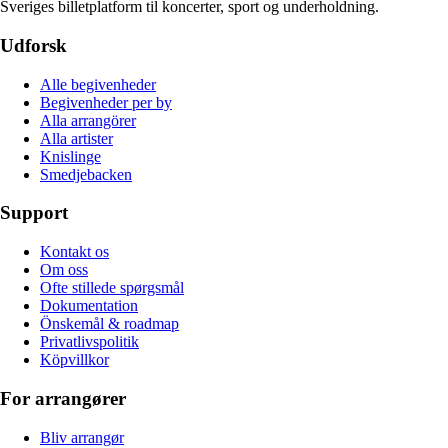
Sveriges billetplatform til koncerter, sport og underholdning.
Udforsk
Alle begivenheder
Begivenheder per by
Alla arrangörer
Alla artister
Knislinge
Smedjebacken
Support
Kontakt os
Om oss
Ofte stillede spørgsmål
Dokumentation
Önskemål & roadmap
Privatlivspolitik
Köpvillkor
For arrangører
Bliv arrangør