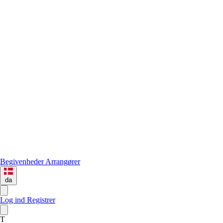
Begivenheder
Arrangører
da
Log ind
Registrer
T