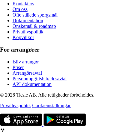
Kontakt os
Om oss
Ofte stillede spørgsmål
Dokumentation
Önskemål & roadmap
Privatlivspolitik
Köpvillkor
For arrangører
Bliv arrangør
Priser
Arrangörsavtal
Personuppgiftsbiträdesavtal
API-dokumentation
© 2026 Ticsie AB. Alle rettigheder forbeholdes.
Privatlivspolitik
Cookieinställningar
🍪