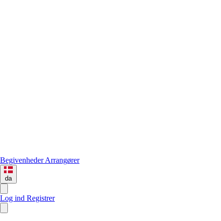
Begivenheder
Arrangører
da
Log ind
Registrer