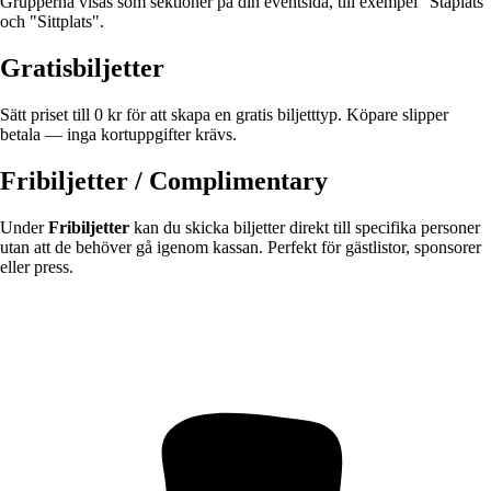
Grupperna visas som sektioner på din eventsida, till exempel "Ståplats"
och "Sittplats".
Gratisbiljetter
Sätt priset till 0 kr för att skapa en gratis biljetttyp. Köpare slipper
betala — inga kortuppgifter krävs.
Fribiljetter / Complimentary
Under
Fribiljetter
kan du skicka biljetter direkt till specifika personer
utan att de behöver gå igenom kassan. Perfekt för gästlistor, sponsorer
eller press.