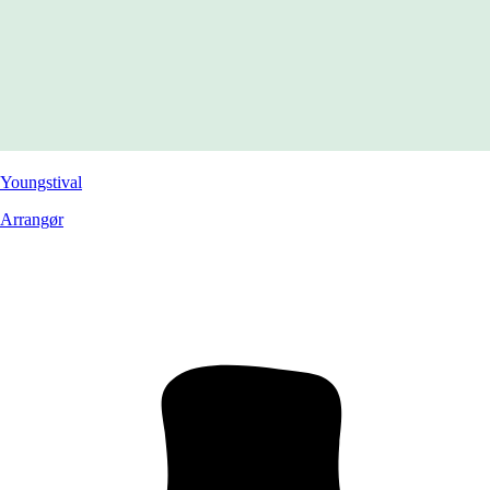
Youngstival
Arrangør